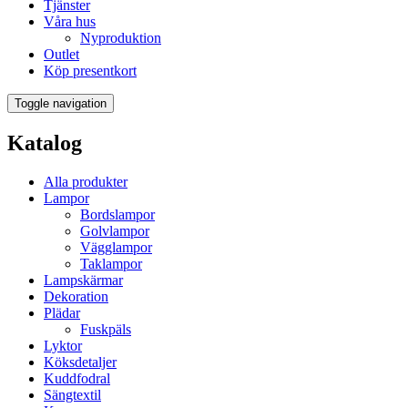
Tjänster
Våra hus
Nyproduktion
Outlet
Köp presentkort
Toggle navigation
Katalog
Alla produkter
Lampor
Bordslampor
Golvlampor
Vägglampor
Taklampor
Lampskärmar
Dekoration
Plädar
Fuskpäls
Lyktor
Köksdetaljer
Kuddfodral
Sängtextil