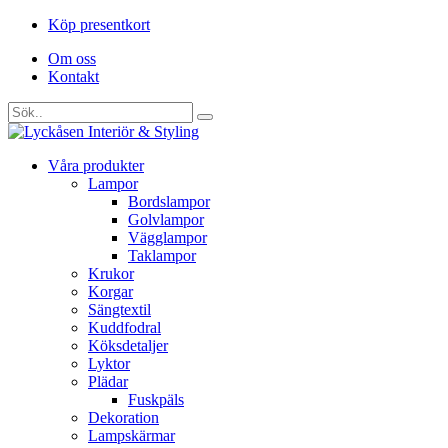
Köp presentkort
Om oss
Kontakt
Våra produkter
Lampor
Bordslampor
Golvlampor
Vägglampor
Taklampor
Krukor
Korgar
Sängtextil
Kuddfodral
Köksdetaljer
Lyktor
Plädar
Fuskpäls
Dekoration
Lampskärmar