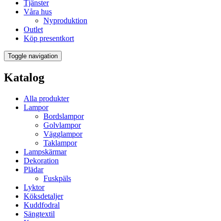
Tjänster
Våra hus
Nyproduktion
Outlet
Köp presentkort
Toggle navigation
Katalog
Alla produkter
Lampor
Bordslampor
Golvlampor
Vägglampor
Taklampor
Lampskärmar
Dekoration
Plädar
Fuskpäls
Lyktor
Köksdetaljer
Kuddfodral
Sängtextil