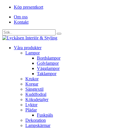
Köp presentkort
Om oss
Kontakt
Våra produkter
Lampor
Bordslampor
Golvlampor
Vägglampor
Taklampor
Krukor
Korgar
Sängtextil
Kuddfodral
Köksdetaljer
Lyktor
Plädar
Fuskpäls
Dekoration
Lampskärmar