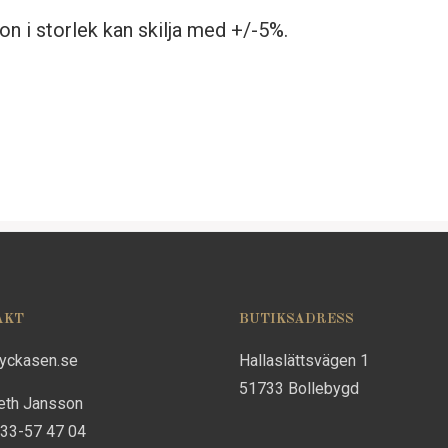
n i storlek kan skilja med +/-5%.
AKT
BUTIKSADRESS
lyckasen.se
Hallaslättsvägen 1
51733 Bollebygd
eth Jansson
733-57 47 04