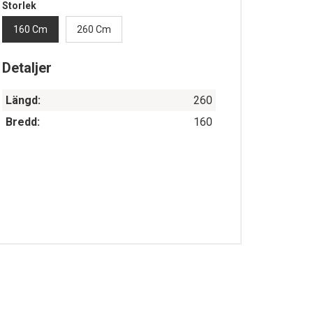
Storlek
160 Cm
260 Cm
Detaljer
Längd:
260
Bredd:
160