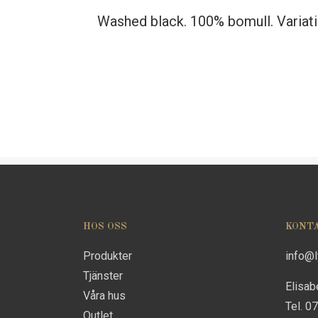
Washed black. 100% bomull. Variatio
HOS OSS
KONT
Produkter
info@
Tjänster
Elisab
Våra hus
Tel. 0
Outlet