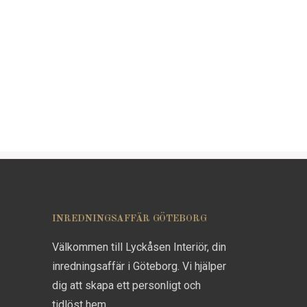
INREDNINGSAFFÄR GÖTEBORG
Välkommen till Lyckåsen Interiör, din
inredningsaffär i Göteborg. Vi hjälper
dig att skapa ett personligt och
tidlöst hem.