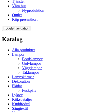
Tjänster
Våra hus
Nyproduktion
Outlet
Köp presentkort
Toggle navigation
Katalog
Alla produkter
Lampor
Bordslampor
Golvlampor
Vägglampor
Taklampor
Lampskärmar
Dekoration
Plädar
Fuskpäls
Lyktor
Köksdetaljer
Kuddfodral
Sängtextil