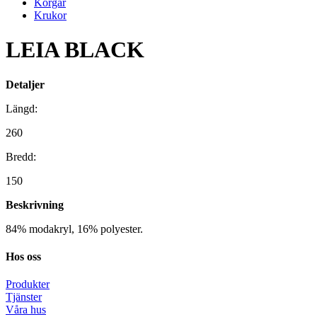
Korgar
Krukor
LEIA BLACK
Detaljer
Längd:
260
Bredd:
150
Beskrivning
84% modakryl, 16% polyester.
Hos oss
Produkter
Tjänster
Våra hus