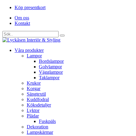
Köp presentkort
Om oss
Kontakt
Våra produkter
Lampor
Bordslampor
Golvlampor
Vägglampor
Taklampor
Krukor
Korgar
Sängtextil
Kuddfodral
Köksdetaljer
Lyktor
Plädar
Fuskpäls
Dekoration
Lampskärmar