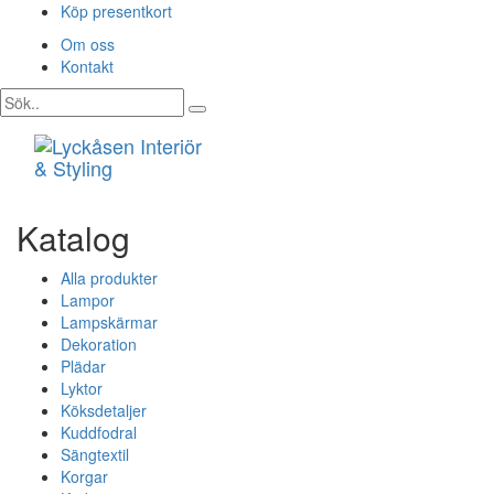
Köp presentkort
Om oss
Kontakt
Toggle
navigati
Katalog
Alla produkter
Lampor
Lampskärmar
Dekoration
Plädar
Lyktor
Köksdetaljer
Kuddfodral
Sängtextil
Korgar