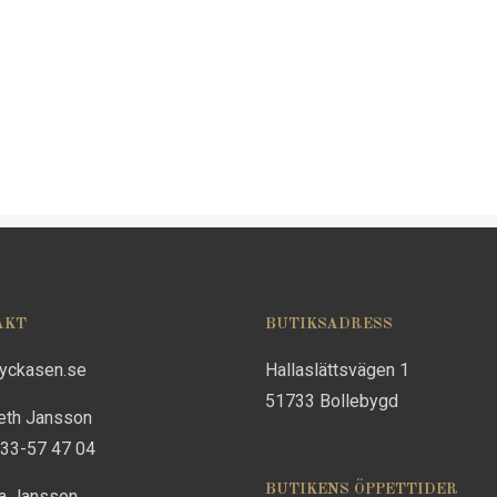
AKT
BUTIKSADRESS
lyckasen.se
Hallaslättsvägen 1
51733 Bollebygd
eth Jansson
733-57 47 04
BUTIKENS ÖPPETTIDER
na Jansson