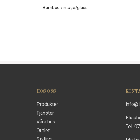
Bamboo vintage/glass.
HOS OSS
KONT
Produkter
info@
Tjänster
Elisab
Våra hus
Tel. 0
Outlet
Styling
Marti