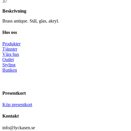
37
Beskrivning
Brass antique. Stål, glas, akryl.
Hos oss
Produkter
Tjänster
Våra hus
Outlet
Styling
Butiken
Presentkort
Köp presentkort
Kontakt
info@lyckasen.se