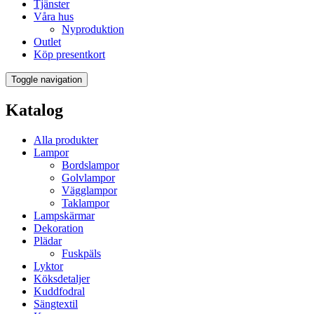
Tjänster
Våra hus
Nyproduktion
Outlet
Köp presentkort
Toggle navigation
Katalog
Alla produkter
Lampor
Bordslampor
Golvlampor
Vägglampor
Taklampor
Lampskärmar
Dekoration
Plädar
Fuskpäls
Lyktor
Köksdetaljer
Kuddfodral
Sängtextil