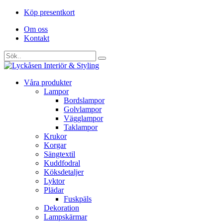
Köp presentkort
Om oss
Kontakt
Våra produkter
Lampor
Bordslampor
Golvlampor
Vägglampor
Taklampor
Krukor
Korgar
Sängtextil
Kuddfodral
Köksdetaljer
Lyktor
Plädar
Fuskpäls
Dekoration
Lampskärmar