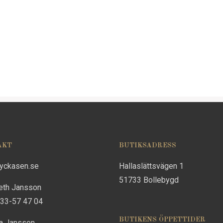
AKT
BUTIKSADRESS
lyckasen.se
Hallaslättsvägen 1
51733 Bollebygd
eth Jansson
733-57 47 04
BUTIKENS ÖPPETTIDER
na Jansson