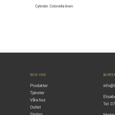
Cylinder. Colonella linen.
HOS OSS
KONT
Produkter
info@
Tjänster
Elisab
Våra hus
Tel. 0
Outlet
Styling
Marti