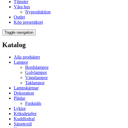
Tjänster
Våra hus
Nyproduktion
Outlet
Köp presentkort
Toggle navigation
Katalog
Alla produkter
Lampor
Bordslampor
Golvlampor
Vägglampor
Taklampor
Lampskärmar
Dekoration
Plädar
Fuskpäls
Lyktor
Köksdetaljer
Kuddfodral
Sängtextil