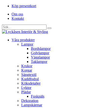
Köp presentkort
Om oss
Kontakt
Våra produkter
Lampor
Bordslampor
Golvlampor
Vägglampor
Taklampor
Krukor
Korgar
Sängtextil
Kuddfodral
Köksdetaljer
Lyktor
Plädar
Fuskpäls
Dekoration
Lampskärmar