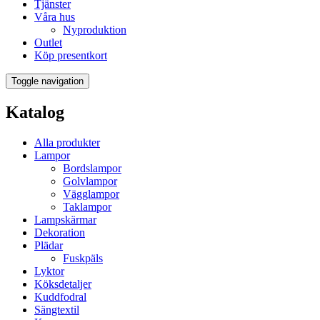
Tjänster
Våra hus
Nyproduktion
Outlet
Köp presentkort
Toggle navigation
Katalog
Alla produkter
Lampor
Bordslampor
Golvlampor
Vägglampor
Taklampor
Lampskärmar
Dekoration
Plädar
Fuskpäls
Lyktor
Köksdetaljer
Kuddfodral
Sängtextil