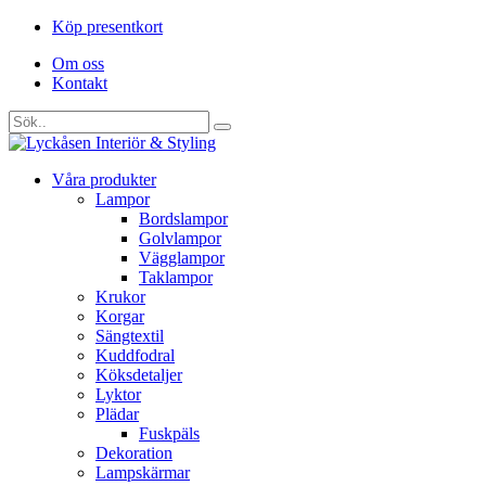
Köp presentkort
Om oss
Kontakt
Våra produkter
Lampor
Bordslampor
Golvlampor
Vägglampor
Taklampor
Krukor
Korgar
Sängtextil
Kuddfodral
Köksdetaljer
Lyktor
Plädar
Fuskpäls
Dekoration
Lampskärmar