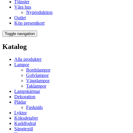
Tjänster
Våra hus
Nyproduktion
Outlet
Köp presentkort
Toggle navigation
Katalog
Alla produkter
Lampor
Bordslampor
Golvlampor
Vägglampor
Taklampor
Lampskärmar
Dekoration
Plädar
Fuskpäls
Lyktor
Köksdetaljer
Kuddfodral
Sängtextil