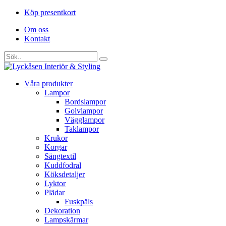
Köp presentkort
Om oss
Kontakt
Våra produkter
Lampor
Bordslampor
Golvlampor
Vägglampor
Taklampor
Krukor
Korgar
Sängtextil
Kuddfodral
Köksdetaljer
Lyktor
Plädar
Fuskpäls
Dekoration
Lampskärmar