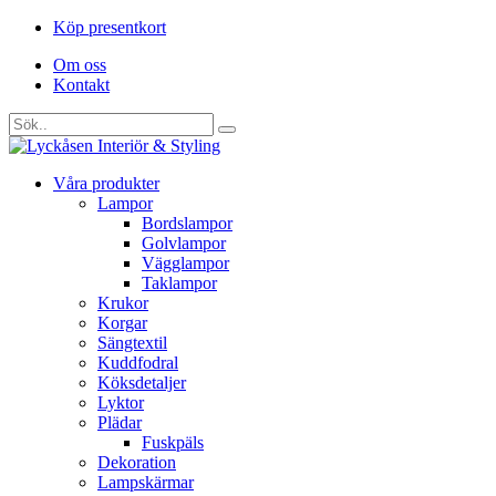
Köp presentkort
Om oss
Kontakt
Våra produkter
Lampor
Bordslampor
Golvlampor
Vägglampor
Taklampor
Krukor
Korgar
Sängtextil
Kuddfodral
Köksdetaljer
Lyktor
Plädar
Fuskpäls
Dekoration
Lampskärmar