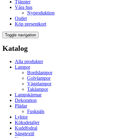
Tjänster
Våra hus
Nyproduktion
Outlet
Köp presentkort
Toggle navigation
Katalog
Alla produkter
Lampor
Bordslampor
Golvlampor
Vägglampor
Taklampor
Lampskärmar
Dekoration
Plädar
Fuskpäls
Lyktor
Köksdetaljer
Kuddfodral
Sängtextil