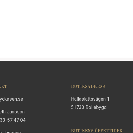
AKT
BUTIKSADRESS
lyckasen.se
Hallaslättsvägen 1
51733 Bollebygd
eth Jansson
733-57 47 04
BUTIKENS ÖPPETTIDER
na Jansson