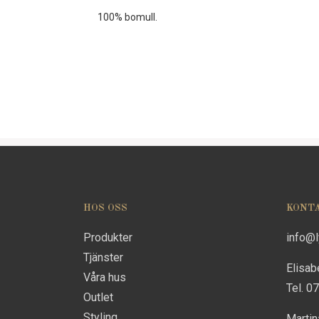
100% bomull.
HOS OSS
KONT
Produkter
info@
Tjänster
Elisab
Våra hus
Tel. 0
Outlet
Styling
Marti