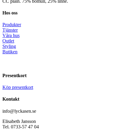
CC plain. 75% bomull, 25% linne.
Hos oss
Produkter
Tjänster
Våra hus
Outlet
Styling
Butiken
Presentkort
Köp presentkort
Kontakt
info@lyckasen.se
Elisabeth Jansson
Tel. 0733-57 47 04