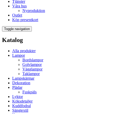
Tjänster
Våra hus
Nyproduktion
Outlet
Köp presentkort
Toggle navigation
Katalog
Alla produkter
Lampor
Bordslampor
Golvlampor
Vägglampor
Taklampor
Lampskärmar
Dekoration
Plädar
Fuskpäls
Lyktor
Köksdetaljer
Kuddfodral
Sängtextil