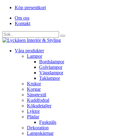
Köp presentkort
Om oss
Kontakt
Våra produkter
Lampor
Bordslampor
Golvlampor
Vägglampor
Taklampor
Krukor
Korgar
Sängtextil
Kuddfodral
Köksdetaljer
Lyktor
Plädar
Fuskpäls
Dekoration
Lampskärmar