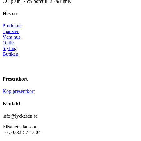
CC plain. 75% bomull, 25% linne.
Hos oss
Produkter
Tjänster
Våra hus
Outlet
Styling
Butiken
Presentkort
Köp presentkort
Kontakt
info@lyckasen.se
Elisabeth Jansson
Tel. 0733-57 47 04