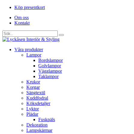
Köp presentkort
Om oss
Kontakt
Våra produkter
Lampor
Bordslampor
Golvlampor
Vägglampor
Taklampor
Krukor
Korgar
Sängtextil
Kuddfodral
Köksdetaljer
Lyktor
Plädar
Fuskpäls
Dekoration
Lampskärmar