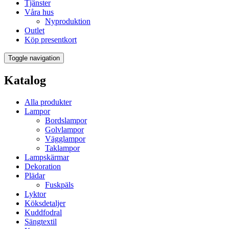
Tjänster
Våra hus
Nyproduktion
Outlet
Köp presentkort
Toggle navigation
Katalog
Alla produkter
Lampor
Bordslampor
Golvlampor
Vägglampor
Taklampor
Lampskärmar
Dekoration
Plädar
Fuskpäls
Lyktor
Köksdetaljer
Kuddfodral
Sängtextil