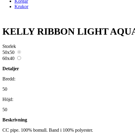
Korgar
Krukor
KELLY RIBBON LIGHT AQUA 
Storlek
50x50
60x40
Detaljer
Bredd:
50
Höjd:
50
Beskrivning
CC pipe. 100% bomull. Band i 100% polyester.