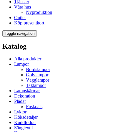
Tjänster
Våra hus
Nyproduktion
Outlet
Köp presentkort
Toggle navigation
Katalog
Alla produkter
Lampor
Bordslampor
Golvlampor
Vägglampor
Taklampor
Lampskärmar
Dekoration
Plädar
Fuskpäls
Lyktor
Köksdetaljer
Kuddfodral
Sängtextil