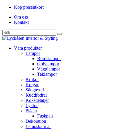
Köp presentkort
Om oss
Kontakt
Våra produkter
Lampor
Bordslampor
Golvlampor
Vägglampor
Taklampor
Krukor
Korgar
Sängtextil
Kuddfodral
Köksdetaljer
Lyktor
Plädar
Fuskpäls
Dekoration
Lampskärmar