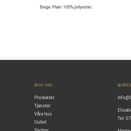
Beige. Plain. 100% polyester.
HOS OSS
KONT
Produkter
info@
Tjänster
Elisab
Våra hus
Tel. 0
Outlet
Styling
Marti