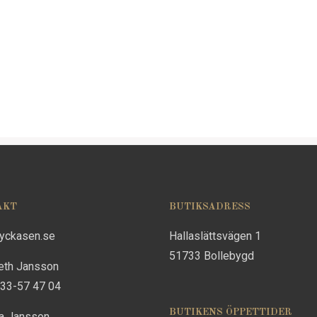
AKT
BUTIKSADRESS
lyckasen.se
Hallaslättsvägen 1
51733 Bollebygd
eth Jansson
733-57 47 04
BUTIKENS ÖPPETTIDER
na Jansson