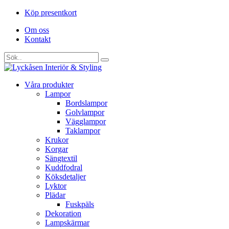
Köp presentkort
Om oss
Kontakt
Våra produkter
Lampor
Bordslampor
Golvlampor
Vägglampor
Taklampor
Krukor
Korgar
Sängtextil
Kuddfodral
Köksdetaljer
Lyktor
Plädar
Fuskpäls
Dekoration
Lampskärmar