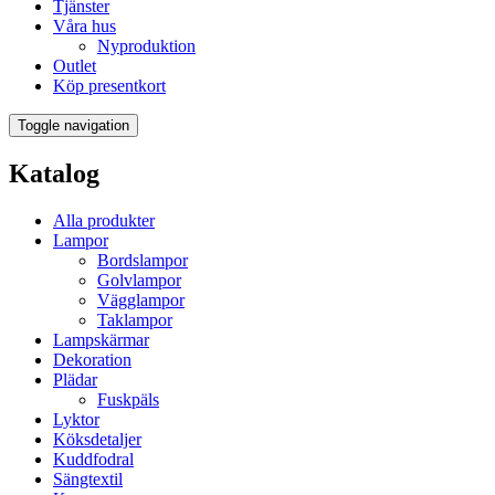
Tjänster
Våra hus
Nyproduktion
Outlet
Köp presentkort
Toggle navigation
Katalog
Alla produkter
Lampor
Bordslampor
Golvlampor
Vägglampor
Taklampor
Lampskärmar
Dekoration
Plädar
Fuskpäls
Lyktor
Köksdetaljer
Kuddfodral
Sängtextil