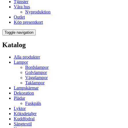
Tjänster
Våra hus
Nyproduktion
Outlet
Köp presentkort
Toggle navigation
Katalog
Alla produkter
Lampor
Bordslampor
Golvlampor
Vägglampor
Taklampor
Lampskärmar
Dekoration
Plädar
Fuskpäls
Lyktor
Köksdetaljer
Kuddfodral
Sängtextil