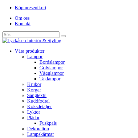
Köp presentkort
Om oss
Kontakt
Våra produkter
Lampor
Bordslampor
Golvlampor
Vägglampor
Taklampor
Krukor
Korgar
Sängtextil
Kuddfodral
Köksdetaljer
Lyktor
Plädar
Fuskpäls
Dekoration
Lampskärmar