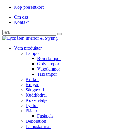
Köp presentkort
Om oss
Kontakt
Våra produkter
Lampor
Bordslampor
Golvlampor
Vägglampor
Taklampor
Krukor
Korgar
Sängtextil
Kuddfodral
Köksdetaljer
Lyktor
Plädar
Fuskpäls
Dekoration
Lampskärmar