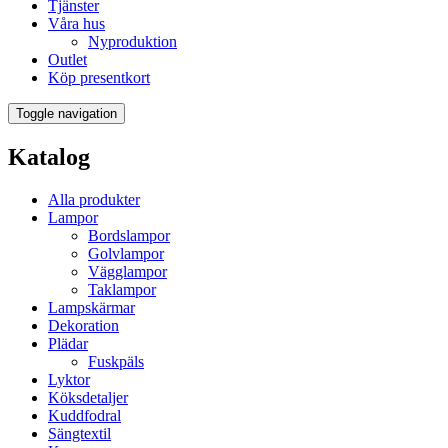
Tjänster
Våra hus
Nyproduktion
Outlet
Köp presentkort
Toggle navigation
Katalog
Alla produkter
Lampor
Bordslampor
Golvlampor
Vägglampor
Taklampor
Lampskärmar
Dekoration
Plädar
Fuskpäls
Lyktor
Köksdetaljer
Kuddfodral
Sängtextil