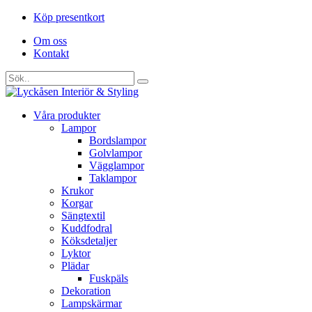
Köp presentkort
Om oss
Kontakt
Våra produkter
Lampor
Bordslampor
Golvlampor
Vägglampor
Taklampor
Krukor
Korgar
Sängtextil
Kuddfodral
Köksdetaljer
Lyktor
Plädar
Fuskpäls
Dekoration
Lampskärmar