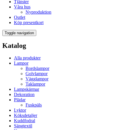
Tjänster
Våra hus
Nyproduktion
Outlet
Köp presentkort
Toggle navigation
Katalog
Alla produkter
Lampor
Bordslampor
Golvlampor
Vägglampor
Taklampor
Lampskärmar
Dekoration
Plädar
Fuskpäls
Lyktor
Köksdetaljer
Kuddfodral
Sängtextil