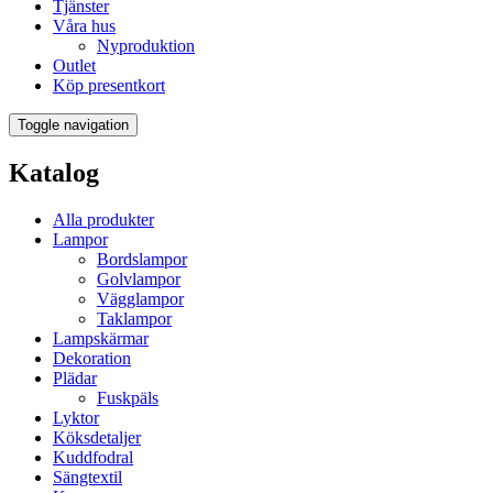
Tjänster
Våra hus
Nyproduktion
Outlet
Köp presentkort
Toggle navigation
Katalog
Alla produkter
Lampor
Bordslampor
Golvlampor
Vägglampor
Taklampor
Lampskärmar
Dekoration
Plädar
Fuskpäls
Lyktor
Köksdetaljer
Kuddfodral
Sängtextil