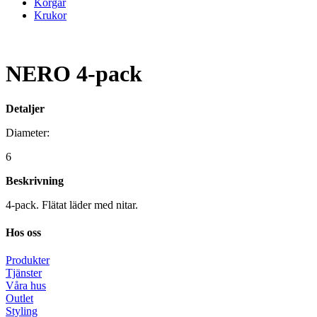
Korgar
Krukor
NERO 4-pack
Detaljer
Diameter:
6
Beskrivning
4-pack. Flätat läder med nitar.
Hos oss
Produkter
Tjänster
Våra hus
Outlet
Styling