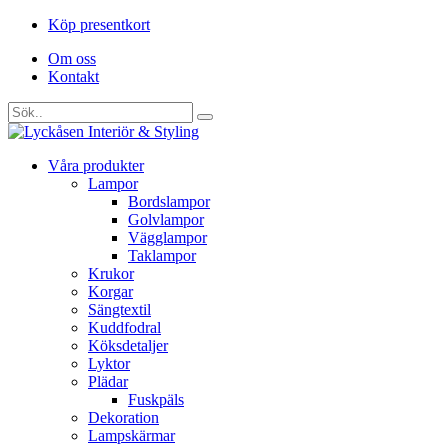
Köp presentkort
Om oss
Kontakt
Våra produkter
Lampor
Bordslampor
Golvlampor
Vägglampor
Taklampor
Krukor
Korgar
Sängtextil
Kuddfodral
Köksdetaljer
Lyktor
Plädar
Fuskpäls
Dekoration
Lampskärmar