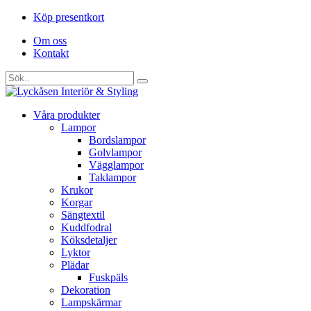
Köp presentkort
Om oss
Kontakt
Våra produkter
Lampor
Bordslampor
Golvlampor
Vägglampor
Taklampor
Krukor
Korgar
Sängtextil
Kuddfodral
Köksdetaljer
Lyktor
Plädar
Fuskpäls
Dekoration
Lampskärmar