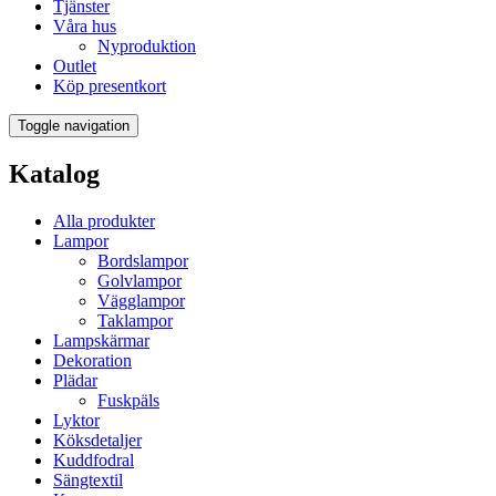
Tjänster
Våra hus
Nyproduktion
Outlet
Köp presentkort
Toggle navigation
Katalog
Alla produkter
Lampor
Bordslampor
Golvlampor
Vägglampor
Taklampor
Lampskärmar
Dekoration
Plädar
Fuskpäls
Lyktor
Köksdetaljer
Kuddfodral
Sängtextil