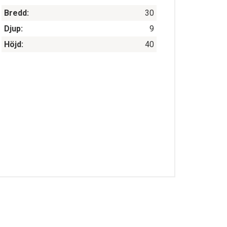
Bredd:
30
Djup:
9
Höjd:
40