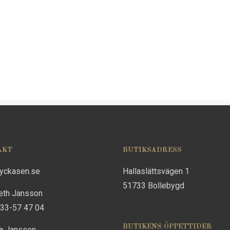
AKT
BUTIKSADRESS
lyckasen.se
Hallaslättsvägen 1
51733 Bollebygd
eth Jansson
733-57 47 04
BUTIKENS ÖPPETTIDER
na Jansson