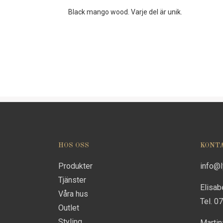
Black mango wood. Varje del är unik.
HOS OSS
KONT
Produkter
info@
Tjänster
Elisab
Våra hus
Tel. 0
Outlet
Styling
Marti