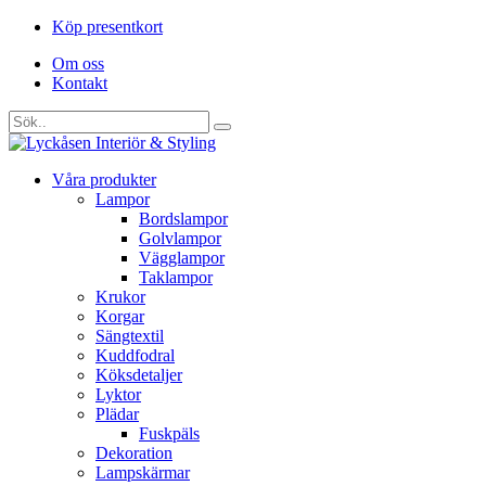
Köp presentkort
Om oss
Kontakt
Våra produkter
Lampor
Bordslampor
Golvlampor
Vägglampor
Taklampor
Krukor
Korgar
Sängtextil
Kuddfodral
Köksdetaljer
Lyktor
Plädar
Fuskpäls
Dekoration
Lampskärmar