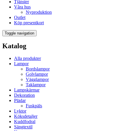
Tjänster
Våra hus
Nyproduktion
Outlet
Köp presentkort
Toggle navigation
Katalog
Alla produkter
Lampor
Bordslampor
Golvlampor
Vägglampor
Taklampor
Lampskärmar
Dekoration
Plädar
Fuskpäls
Lyktor
Köksdetaljer
Kuddfodral
Sängtextil