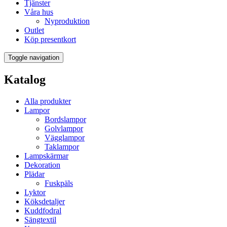
Tjänster
Våra hus
Nyproduktion
Outlet
Köp presentkort
Toggle navigation
Katalog
Alla produkter
Lampor
Bordslampor
Golvlampor
Vägglampor
Taklampor
Lampskärmar
Dekoration
Plädar
Fuskpäls
Lyktor
Köksdetaljer
Kuddfodral
Sängtextil