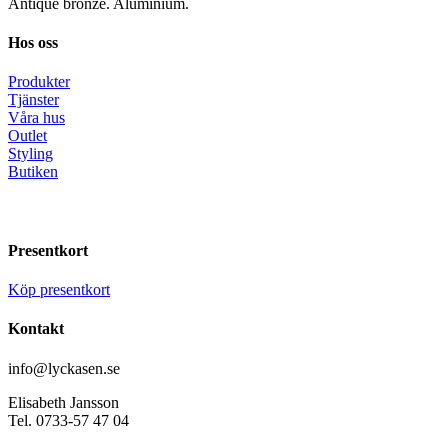
Antique bronze. Aluminium.
Hos oss
Produkter
Tjänster
Våra hus
Outlet
Styling
Butiken
Presentkort
Köp presentkort
Kontakt
info@lyckasen.se
Elisabeth Jansson
Tel. 0733-57 47 04