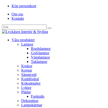
Köp presentkort
Om oss
Kontakt
Våra produkter
Lampor
Bordslampor
Golvlampor
Vägglampor
Taklampor
Krukor
Korgar
Sängtextil
Kuddfodral
Köksdetaljer
Lyktor
Plädar
Fuskpäls
Dekoration
Lampskärmar