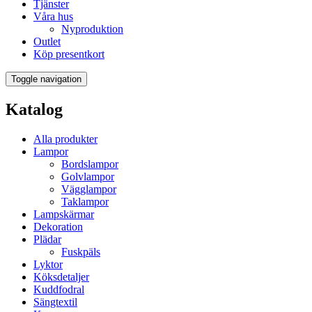
Tjänster
Våra hus
Nyproduktion
Outlet
Köp presentkort
Toggle navigation
Katalog
Alla produkter
Lampor
Bordslampor
Golvlampor
Vägglampor
Taklampor
Lampskärmar
Dekoration
Plädar
Fuskpäls
Lyktor
Köksdetaljer
Kuddfodral
Sängtextil