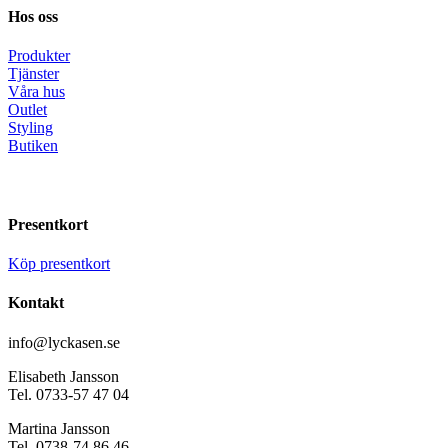
Hos oss
Produkter
Tjänster
Våra hus
Outlet
Styling
Butiken
Presentkort
Köp presentkort
Kontakt
info@lyckasen.se
Elisabeth Jansson
Tel. 0733-57 47 04
Martina Jansson
Tel. 0738-74 86 46