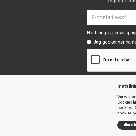
Registrera di
Hantering av personuppgi
Jag godkänner
hant
Inställn
Vår webbsi
Cookies hj
cookies nö
cookies oc
Tillåt all
Köpvillkor
Integritetspolicy
Cookies