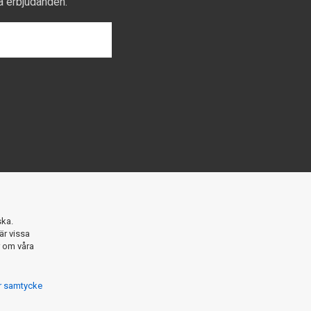
a erbjudanden.
SKICKA
ska.
är vissa
r om våra
ör samtycke