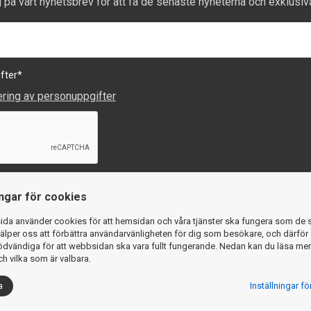
g på vårt nyhetsbrev för att få de senaste nyheterna och exklusiv
fter
*
ering av personuppgifter
ingar för cookies
da använder cookies för att hemsidan och våra tjänster ska fungera som de 
älper oss att förbättra användarvänligheten för dig som besökare, och därför 
dvändiga för att webbsidan ska vara fullt fungerande. Nedan kan du läsa me
h vilka som är valbara.
a
Inställningar f