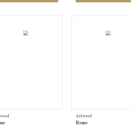
twood
Artwood
me
Rome