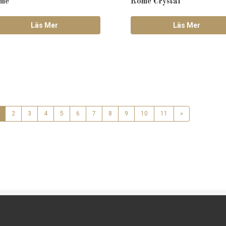
me
Rome Crystal
Läs Mer
Läs Mer
2
3
4
5
6
7
8
9
10
11
»