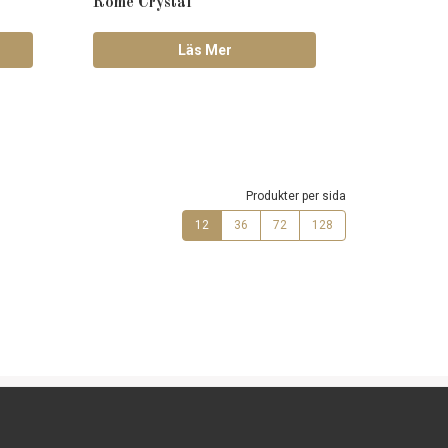
Rome Crystal
Läs Mer
Produkter per sida
12
36
72
128