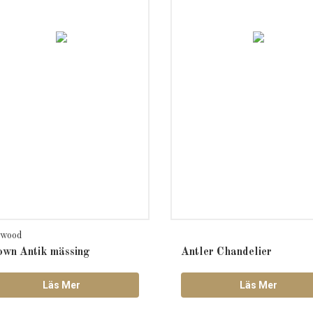
twood
own Antik mässing
Antler Chandelier
Läs Mer
Läs Mer