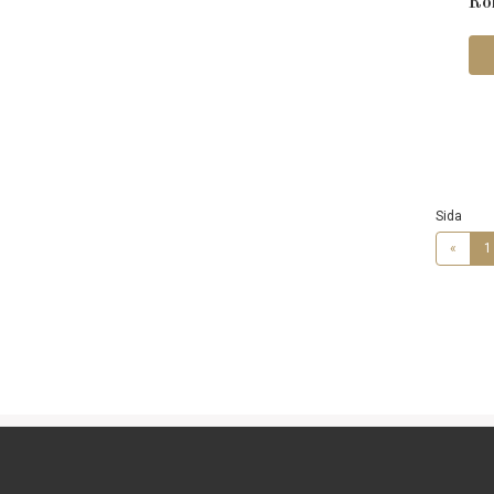
Ro
Sida
«
1