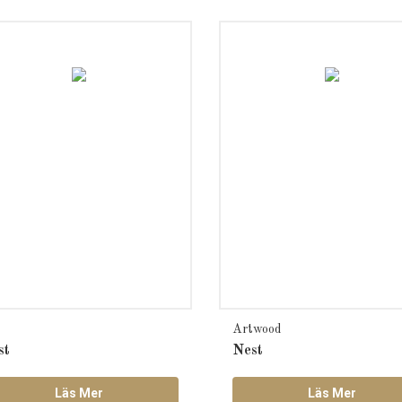
Artwood
st
Nest
Läs Mer
Läs Mer