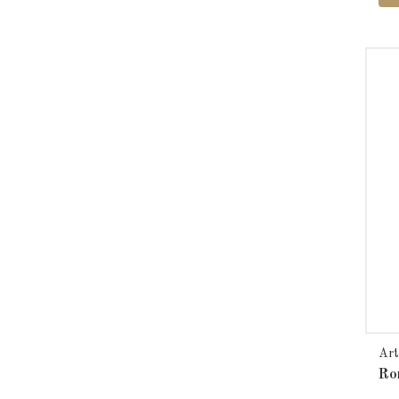
Ar
Ro