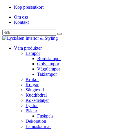
Köp presentkort
Om oss
Kontakt
Våra produkter
Lampor
Bordslampor
Golvlampor
Vägglampor
Taklampor
Krukor
Korgar
Sängtextil
Kuddfodral
Köksdetaljer
Lyktor
Plädar
Fuskpäls
Dekoration
Lampskärmar