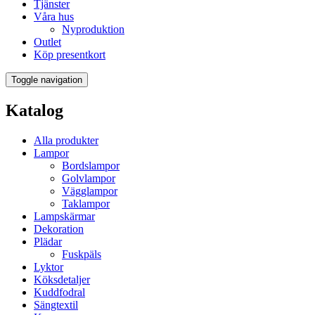
Tjänster
Våra hus
Nyproduktion
Outlet
Köp presentkort
Toggle navigation
Katalog
Alla produkter
Lampor
Bordslampor
Golvlampor
Vägglampor
Taklampor
Lampskärmar
Dekoration
Plädar
Fuskpäls
Lyktor
Köksdetaljer
Kuddfodral
Sängtextil