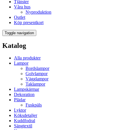
Tjänster
Våra hus
Nyproduktion
Outlet
Köp presentkort
Toggle navigation
Katalog
Alla produkter
Lampor
Bordslampor
Golvlampor
Vägglampor
Taklampor
Lampskärmar
Dekoration
Plädar
Fuskpäls
Lyktor
Köksdetaljer
Kuddfodral
Sängtextil