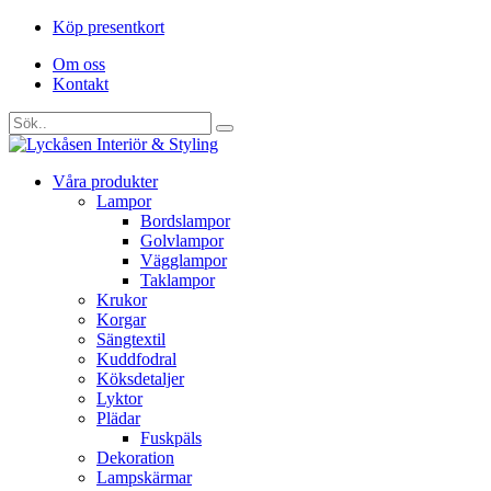
Köp presentkort
Om oss
Kontakt
Våra produkter
Lampor
Bordslampor
Golvlampor
Vägglampor
Taklampor
Krukor
Korgar
Sängtextil
Kuddfodral
Köksdetaljer
Lyktor
Plädar
Fuskpäls
Dekoration
Lampskärmar