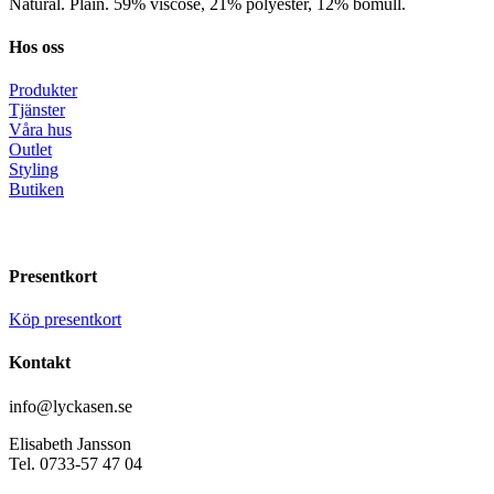
Natural. Plain. 59% viscose, 21% polyester, 12% bomull.
Hos oss
Produkter
Tjänster
Våra hus
Outlet
Styling
Butiken
Presentkort
Köp presentkort
Kontakt
info@lyckasen.se
Elisabeth Jansson
Tel. 0733-57 47 04