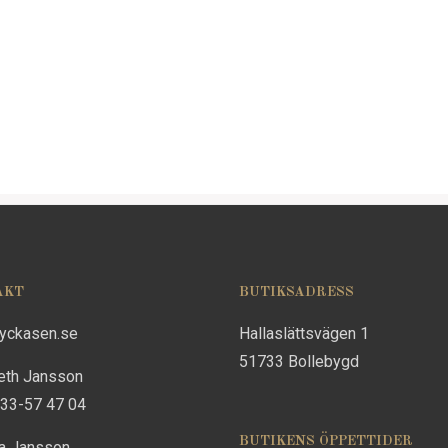
AKT
BUTIKSADRESS
lyckasen.se
Hallaslättsvägen 1
51733 Bollebygd
eth Jansson
733-57 47 04
BUTIKENS ÖPPETTIDER
na Jansson