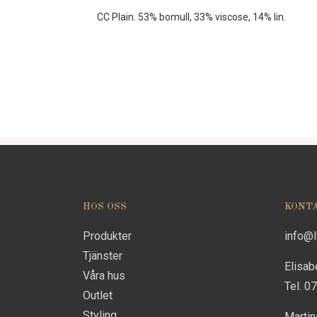
CC Plain. 53% bomull, 33% viscose, 14% lin.
HOS OSS
KONT
Produkter
info@
Tjänster
Elisab
Våra hus
Tel. 0
Outlet
Styling
Marti