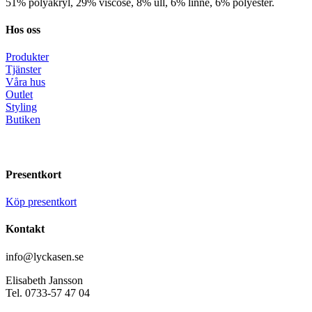
51% polyakryl, 29% viscose, 8% ull, 6% linne, 6% polyester.
Hos oss
Produkter
Tjänster
Våra hus
Outlet
Styling
Butiken
Presentkort
Köp presentkort
Kontakt
info@lyckasen.se
Elisabeth Jansson
Tel. 0733-57 47 04