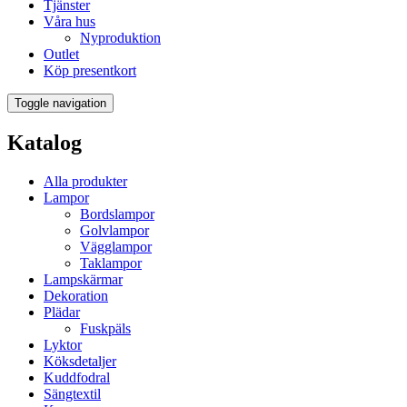
Tjänster
Våra hus
Nyproduktion
Outlet
Köp presentkort
Toggle navigation
Katalog
Alla produkter
Lampor
Bordslampor
Golvlampor
Vägglampor
Taklampor
Lampskärmar
Dekoration
Plädar
Fuskpäls
Lyktor
Köksdetaljer
Kuddfodral
Sängtextil