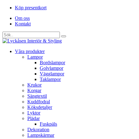
Köp presentkort
Om oss
Kontakt
Våra produkter
Lampor
Bordslampor
Golvlampor
Vägglampor
Taklampor
Krukor
Korgar
Sängtextil
Kuddfodral
Köksdetaljer
Lyktor
Plädar
Fuskpäls
Dekoration
Lampskärmar