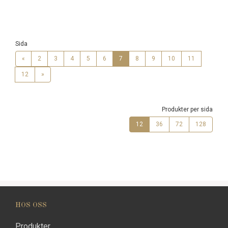
Sida
«
2
3
4
5
6
7
8
9
10
11
12
»
Produkter per sida
12
36
72
128
HOS OSS
Produkter