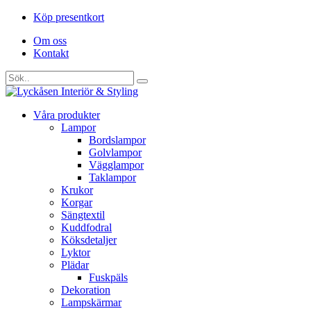
Köp presentkort
Om oss
Kontakt
Våra produkter
Lampor
Bordslampor
Golvlampor
Vägglampor
Taklampor
Krukor
Korgar
Sängtextil
Kuddfodral
Köksdetaljer
Lyktor
Plädar
Fuskpäls
Dekoration
Lampskärmar