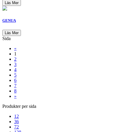
Läs Mer
GENUA
Läs Mer
Sida
«
1
2
3
4
5
6
7
8
»
Produkter per sida
12
36
72