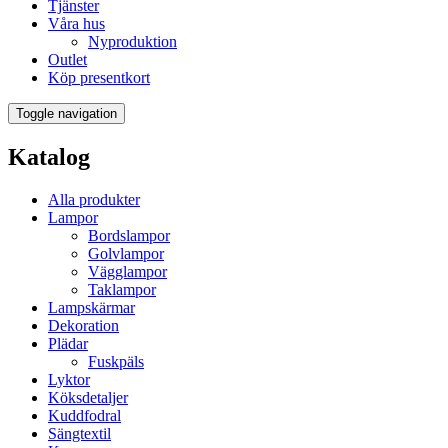
Tjänster
Våra hus
Nyproduktion
Outlet
Köp presentkort
Toggle navigation
Katalog
Alla produkter
Lampor
Bordslampor
Golvlampor
Vägglampor
Taklampor
Lampskärmar
Dekoration
Plädar
Fuskpäls
Lyktor
Köksdetaljer
Kuddfodral
Sängtextil